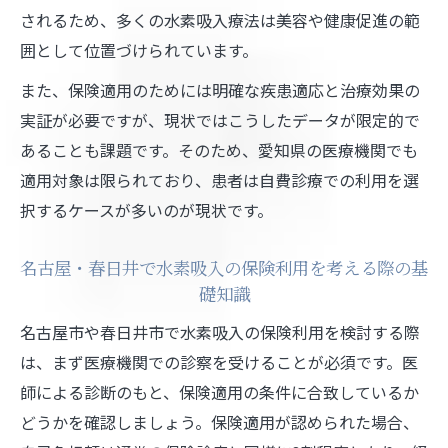
されるため、多くの水素吸入療法は美容や健康促進の範
識
囲として位置づけられています。
水素吸入は効果ない？正しい情報の見極め
方
また、保険適用のためには明確な疾患適応と治療効果の
実証が必要ですが、現状ではこうしたデータが限定的で
水素吸入を受ける際の注意点と安全対策
あることも課題です。そのため、愛知県の医療機関でも
クリニックでの水素吸入体験者の声と実感
適用対象は限られており、患者は自費診療での利用を選
水素吸入の効果を引き出す利用ポイント
択するケースが多いのが現状です。
名古屋・春日井で水素吸入の保険利用を考える際の基
礎知識
名古屋市や春日井市で水素吸入の保険利用を検討する際
は、まず医療機関での診察を受けることが必須です。医
師による診断のもと、保険適用の条件に合致しているか
どうかを確認しましょう。保険適用が認められた場合、