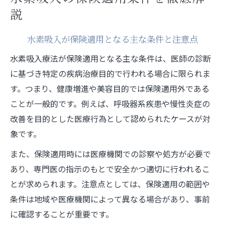
水素吸入の保険適用が難しい理由と現状
説
名古屋・春日井で水素吸入の保険利用を考
える際の基礎知識
水素吸入が保険適用となる主な条件と注意点
名古屋や春日井で選ぶ通いやすい水素吸入
水素吸入療法が保険適用となる主な条件は、医師の診断
水素吸入サロンとクリニックの通いやすさ
に基づき特定の疾病治療目的で行われる場合に限られま
を比較
す。つまり、健康増進や美容目的では保険適用外である
名古屋・春日井の水素吸入施設で確認すべ
ことが一般的です。例えば、呼吸器系疾患や慢性炎症の
きポイント
改善を目的とした医療行為として認められたケースが対
水素吸入を選ぶ際に重視したい交通アクセ
象です。
ス
また、保険適用時には医療機関での診察や処方が必要で
水素吸入ができる病院やサロンのサービス
あり、専門医の指示のもとで安全かつ適切に行われるこ
内容
とが求められます。注意点としては、保険適用の範囲や
水素吸入の継続通院に便利なエリア選び
条件は地域や医療機関によって異なる場合があり、事前
保険で利用できる水素吸入の安心ポイント
に確認することが重要です。