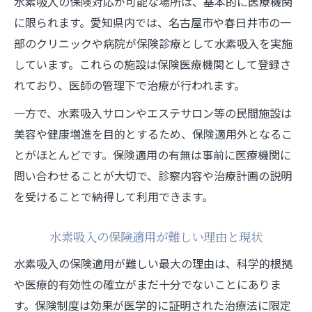
水素吸入の保険対応が可能な場所は、基本的に医療機関
水素吸入はどこで体験できる？選び方のコ
に限られます。愛知県内では、名古屋市や春日井市の一
ツ
部のクリニックや病院が保険診療として水素吸入を実施
名古屋や春日井での水素吸入費用の目安
しています。これらの施設は保険医療機関として登録さ
春日井市周辺で探す水素吸入の新常識
れており、医師の管理下で治療が行われます。
水素吸入が注目される最新の背景と理由
一方で、水素吸入サロンやエステサロン等の民間施設は
春日井市周辺の水素吸入施設の特徴と動向
美容や健康増進を目的とするため、保険適用外となるこ
クリニックとサロンの水素吸入サービス比
とがほとんどです。保険適用の有無は事前に医療機関に
較
問い合わせることが大切で、診察内容や治療計画の説明
水素吸入器の導入実績と信頼できる施設選
を受けることで納得して利用できます。
び
水素吸入の保険適用が難しい理由と現状
水素吸入をより効果的に利用する新しい方
法
水素吸入の保険適用が難しい最大の理由は、科学的根拠
や医療的有効性の確立がまだ十分でないことにありま
水素吸入の効果や注意点も分かりやすく紹介
す。保険制度は効果が医学的に証明された治療法に限定
水素吸入の効果と副作用についての基礎知