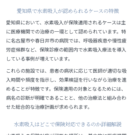
水素吸入が保険適用される際の安心できる
愛知県で水素吸入が認められるケースの特徴
点
水素吸入の保険利用で知っておきたい保障
愛知県において、水素吸入が保険適用されるケースは主
内容
に医療機関での治療の一環として認められています。特
に名古屋市や春日井市の病院では、呼吸器疾患や慢性疲
名古屋や春日井の水素吸入施設での安全管
労症候群など、保険診療の範囲内で水素吸入療法を導入
理
している事例が増えています。
水素吸入のクリニック選びで見るべき信頼
性
これらの施設では、患者の病状に応じて医師が適切な吸
入時間や頻度を指示し、効果検証を行いながら治療を進
保険適用の水素吸入で費用を抑えるコツ
めることが特徴です。保険適用の対象となるためには、
水素吸入のよくある疑問と実際の費用感
病名の診断が明確であることと、他の治療法と組み合わ
水素吸入の料金体系と実際の支払いイメー
せた総合的な治療計画が求められます。
ジ
水素吸入の効果は本当にあるのか徹底検証
水素吸入はどこで保険対応できるのか詳細解説
水素吸入の費用と保険適用の違いを比較