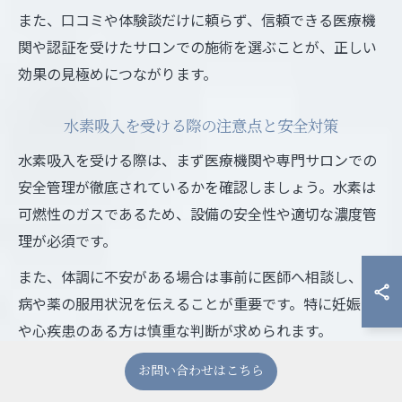
また、口コミや体験談だけに頼らず、信頼できる医療機
関や認証を受けたサロンでの施術を選ぶことが、正しい
効果の見極めにつながります。
水素吸入を受ける際の注意点と安全対策
水素吸入を受ける際は、まず医療機関や専門サロンでの
安全管理が徹底されているかを確認しましょう。水素は
可燃性のガスであるため、設備の安全性や適切な濃度管
理が必須です。
また、体調に不安がある場合は事前に医師へ相談し、持
病や薬の服用状況を伝えることが重要です。特に妊娠中
や心疾患のある方は慎重な判断が求められます。
さらに、吸入時間や頻度を守り、無理のない範囲で継続
お問い合わせはこちら
することが安全対策の基本です。愛知県名古屋市や春日