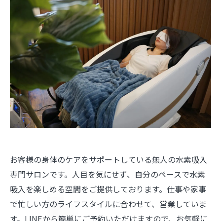
お客様の身体のケアをサポートしている無人の水素吸入
専門サロンです。人目を気にせず、自分のペースで水素
吸入を楽しめる空間をご提供しております。仕事や家事
で忙しい方のライフスタイルに合わせて、営業していま
す。LINEから簡単にご予約いただけますので、お気軽に