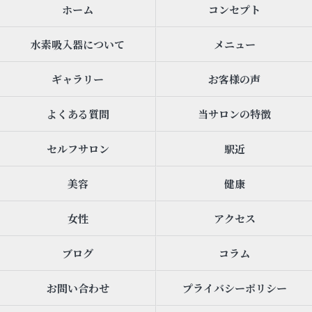
ホーム
コンセプト
水素吸入器について
メニュー
ギャラリー
お客様の声
よくある質問
当サロンの特徴
セルフサロン
駅近
美容
健康
女性
アクセス
ブログ
コラム
お問い合わせ
プライバシーポリシー