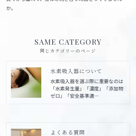
か。
SAME CATEGORY
同じカテゴリーのページ
水素吸入器について
水素吸入器を選ぶ際に重要なのは
「水素発生量」「濃度」「添加物
ゼロ」「安全基準適…
よくある質問