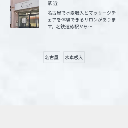
駅近
名古屋で水素吸入とマッサージチ
ェアを体験できるサロンがありま
す。名鉄道徳駅から…
名古屋
水素吸入