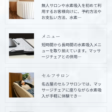
無人サロンや水素吸入を初めて利
用するお客様向けに、予約方法や
お支払い方法、水素…
メニュー
短時間から長時間の水素吸入メニ
ューを取り揃えています。マッサ
ージチェアとの併用…
セルフサロン
名古屋のセルフサロンでは、マッ
サージチェアに座りながら水素吸
入が手軽に体験でき…