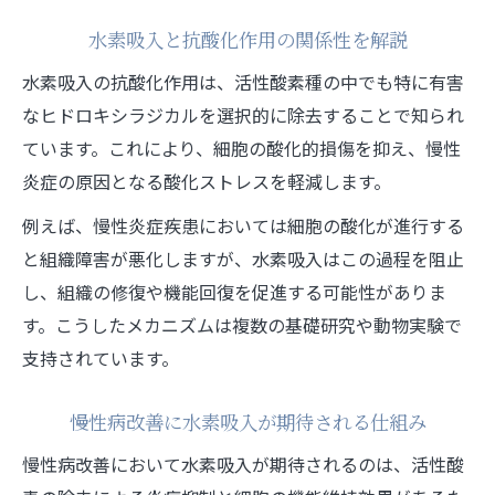
1ヶ月続けた水素吸入の実感と変化
水素吸入と抗酸化作用の関係性を解説
水素吸入を1ヶ月継続した体験談と効果
水素吸入の抗酸化作用は、活性酸素種の中でも特に有害
1ヶ月後に見られる体調変化と感じ方のポイ
なヒドロキシラジカルを選択的に除去することで知られ
ント
ています。これにより、細胞の酸化的損傷を抑え、慢性
水素吸入1ヶ月 効果の根拠とエビデンス紹
炎症の原因となる酸化ストレスを軽減します。
介
例えば、慢性炎症疾患においては細胞の酸化が進行する
日常生活での水素吸入の変化と注意点
と組織障害が悪化しますが、水素吸入はこの過程を阻止
慢性病症状の緩和に感じる水素吸入の実力
し、組織の修復や機能回復を促進する可能性がありま
水素吸入の副作用やリスクを徹底検証
す。こうしたメカニズムは複数の基礎研究や動物実験で
支持されています。
水素吸入の代表的な副作用と症状を解説
水素吸入はやばいのか危険性の真相を検証
慢性病改善に水素吸入が期待される仕組み
安全な水素吸入器選びとリスク回避策
慢性病改善において水素吸入が期待されるのは、活性酸
水素吸入による眠気や喉の乾燥の実態