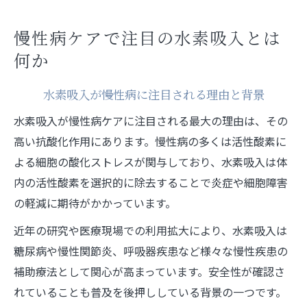
水素吸入はどんな人におすすめされるか
水素吸入が安全か気になる方へ最新知見
慢性病ケアで注目の水素吸入とは
水素吸入は体に悪影響があるのか最新情報
何か
水素吸入の副作用やリスクを科学的に検証
水素吸入が慢性病に注目される理由と背景
安全な水素吸入法と選び方のポイント
爆発リスクや不純物吸入の懸念点を解説
水素吸入が慢性病ケアに注目される最大の理由は、その
高い抗酸化作用にあります。慢性病の多くは活性酸素に
厚生労働省の水素吸入承認と安全性評価
よる細胞の酸化ストレスが関与しており、水素吸入は体
抗酸化作用を用いた慢性病改善の考察
内の活性酸素を選択的に除去することで炎症や細胞障害
水素吸入の抗酸化作用が慢性病に与える影
の軽減に期待がかかっています。
響
近年の研究や医療現場での利用拡大により、水素吸入は
活性酸素除去と慢性疾患予防の関連性
糖尿病や慢性関節炎、呼吸器疾患など様々な慢性疾患の
水素吸入の抗炎症効果と臨床研究の進展
補助療法として関心が高まっています。安全性が確認さ
生活習慣病と水素吸入の有効性を分析
れていることも普及を後押ししている背景の一つです。
水素吸入による体調改善のメカニズム解説