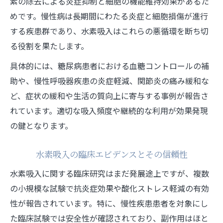
素の除去による炎症抑制と細胞の機能維持効果があるた
爆発や不純物吸入リスクの回避方法
めです。慢性病は長期間にわたる炎症と細胞損傷が進行
効果ない噂の真相と臨床エビデンス解説
する疾患群であり、水素吸入はこれらの悪循環を断ち切
水素吸入 効果ないと言われる理由を検証
る役割を果たします。
臨床エビデンスから見る効果の有無
具体的には、糖尿病患者における血糖コントロールの補
水素吸入が効果なしとされるケースとは
助や、慢性呼吸器疾患の炎症軽減、関節炎の痛み緩和な
慢性病改善で実証された水素吸入の成果
ど、症状の緩和や生活の質向上に寄与する事例が報告さ
水素吸入効果 エビデンスの最新研究動向
れています。適切な吸入頻度や継続的な利用が効果発現
の鍵となります。
水素吸入の臨床エビデンスとその信頼性
水素吸入に関する臨床研究はまだ発展途上ですが、複数
の小規模な試験で抗炎症効果や酸化ストレス軽減の有効
性が報告されています。特に、慢性疾患患者を対象にし
た臨床試験では安全性が確認されており、副作用はほと