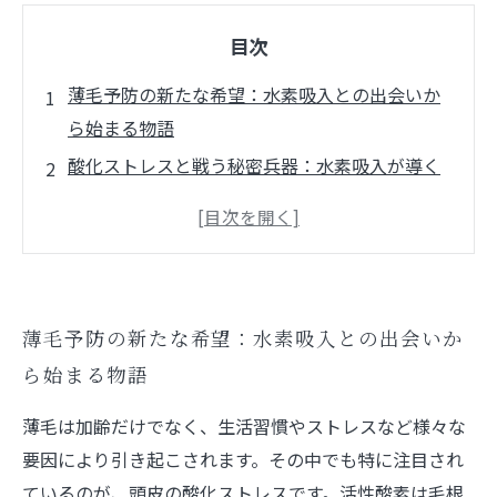
目次
薄毛予防の新たな希望：水素吸入との出会いか
ら始まる物語
酸化ストレスと戦う秘密兵器：水素吸入が導く
頭皮環境の変化
科学が証明する水素吸入の効果：薄毛予防にお
ける具体的なメカニズム
実践編：毎日の生活に取り入れる水素吸入で薄
薄毛予防の新たな希望：水素吸入との出会いか
毛ケアの習慣づくり
ら始まる物語
薄毛悩みを乗り越えた成功体験：水素吸入で取
り戻す自信と健康な髪
薄毛は加齢だけでなく、生活習慣やストレスなど様々な
薄毛予防に水素吸入が注目される理由とは？最
要因により引き起こされます。その中でも特に注目され
新の研究結果を徹底解説
ているのが、頭皮の酸化ストレスです。活性酸素は毛根