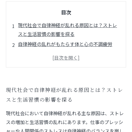
目次
現代社会で自律神経が乱れる原因とは？ストレ
スと生活習慣の影響を探る
自律神経の乱れがもたらす体と心の不調――疲労
感、不眠、頭痛の正体
自律神経バランスを回復するために見直すべき
生活習慣のポイント
科学的根拠に基づくセルフケア法で心身の健康
現代社会で自律神経が乱れる原因とは？ストレ
を取り戻す方法
スと生活習慣の影響を探る
環境調整と日々の習慣で健やかな自律神経を取
り戻すストーリーの完結
現代社会において自律神経が乱れる主な原因は、ストレ
誰でも実践できる簡単セルフケア術――自律神経乱
スの増加と生活習慣の乱れにあります。仕事のプレッシ
れ改善の具体例
ャーや人間関係のストレスは自律神経のバランスを崩し