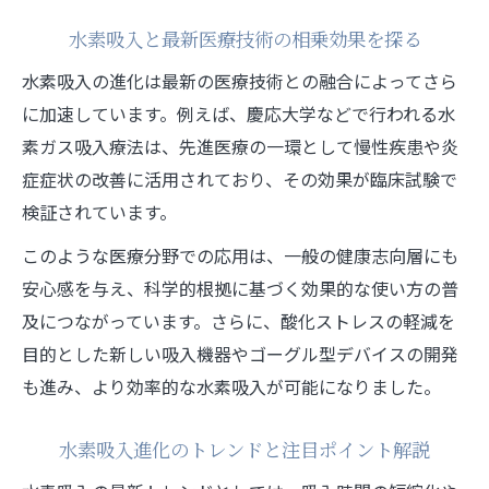
水素吸入を活用したアンチエイジングの提
水素吸入と最新医療技術の相乗効果を探る
案
水素吸入の進化は最新の医療技術との融合によってさら
水素吸入の効果を高める生活習慣の工夫
に加速しています。例えば、慶応大学などで行われる水
水素吸入の進化がアスリートに支持される背景
素ガス吸入療法は、先進医療の一環として慢性疾患や炎
アスリートが水素吸入を選ぶ理由を徹底解
症症状の改善に活用されており、その効果が臨床試験で
説
検証されています。
水素吸入の進化とパフォーマンス向上の関
このような医療分野での応用は、一般の健康志向層にも
係
安心感を与え、科学的根拠に基づく効果的な使い方の普
水素吸入による疲労回復と競技力維持の秘
及につながっています。さらに、酸化ストレスの軽減を
訣
目的とした新しい吸入機器やゴーグル型デバイスの開発
水素吸入がアスリートの回復戦略に与える
も進み、より効率的な水素吸入が可能になりました。
影響
先進医療で注目の水素吸入とスポーツシー
水素吸入進化のトレンドと注目ポイント解説
ン