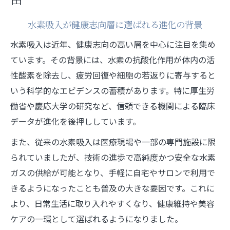
進化した水素吸入の美容分野での活用最前
線
水素吸入が健康志向層に選ばれる進化の背景
科学的エビデンスで読み解く水素吸入の効果
水素吸入は近年、健康志向の高い層を中心に注目を集め
水素吸入の効果を裏付ける科学的エビデン
ています。その背景には、水素の抗酸化作用が体内の活
ス
性酸素を除去し、疲労回復や細胞の若返りに寄与すると
水素吸入と厚生労働省研究の信頼性に注目
いう科学的なエビデンスの蓄積があります。特に厚生労
水素吸入に関する慶応大学の最新研究動向
働省や慶応大学の研究など、信頼できる機関による臨床
水素ガス吸入療法の臨床エビデンスを解説
データが進化を後押ししています。
水素吸入の先進医療分野での活用と評価
また、従来の水素吸入は医療現場や一部の専門施設に限
疲労回復や美容に生かす最新の水素吸入法
られていましたが、技術の進歩で高純度かつ安全な水素
ガスの供給が可能となり、手軽に自宅やサロンで利用で
疲労回復に有効な水素吸入の最新実践法
きるようになったことも普及の大きな要因です。これに
水素吸入で目指す美容効果の実感ポイント
より、日常生活に取り入れやすくなり、健康維持や美容
水素吸入の進化と日常への取り入れ方を解
ケアの一環として選ばれるようになりました。
説