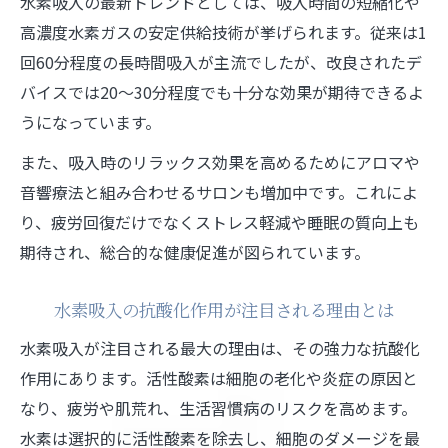
水素吸入の最新トレンドとしては、吸入時間の短縮化や
水素吸入の効果はいつから実感できるのか
高濃度水素ガスの安定供給技術が挙げられます。従来は1
水素吸入の効果が現れるまでの一般的な期
回60分程度の長時間吸入が主流でしたが、改良されたデ
間
バイスでは20～30分程度でも十分な効果が期待できるよ
うになっています。
水素吸入の進化で体感速度が変わる理由と
は
また、吸入時のリラックス効果を高めるためにアロマや
水素吸入の効果実感を早めるコツとポイン
音響療法と組み合わせるサロンも増加中です。これによ
ト
り、疲労回復だけでなくストレス軽減や睡眠の質向上も
水素吸入を継続した際の体調変化の傾向
期待され、総合的な健康促進が図られています。
科学的視点からみた水素吸入効果の持続性
水素吸入の抗酸化作用が注目される理由とは
厚生労働省や大学研究から見た水素吸入の今
水素吸入が注目される最大の理由は、その強力な抗酸化
厚生労働省が注目する水素吸入の最新動向
作用にあります。活性酸素は細胞の老化や炎症の原因と
水素吸入と慶応大学による研究成果の紹介
なり、疲労や肌荒れ、生活習慣病のリスクを高めます。
水素吸入の進化と各研究機関の評価ポイン
水素は選択的に活性酸素を除去し、細胞のダメージを最