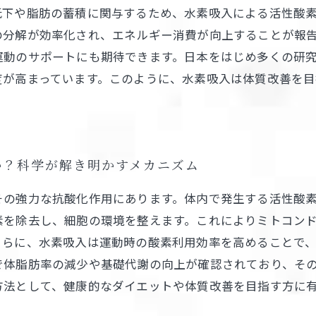
低下や脂肪の蓄積に関与するため、水素吸入による活性酸
の分解が効率化され、エネルギー消費が向上することが報
運動のサポートにも期待できます。日本をはじめ多くの研
度が高まっています。このように、水素吸入は体質改善を
か？科学が解き明かすメカニズム
その強力な抗酸化作用にあります。体内で発生する活性酸
素を除去し、細胞の環境を整えます。これによりミトコン
さらに、水素吸入は運動時の酸素利用効率を高めることで
で体脂肪率の減少や基礎代謝の向上が確認されており、そ
方法として、健康的なダイエットや体質改善を目指す方に