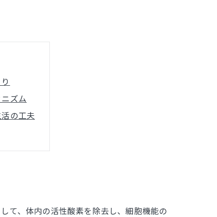
まり
カニズム
生活の工夫
ータ
後の可能性
として、体内の活性酸素を除去し、細胞機能の