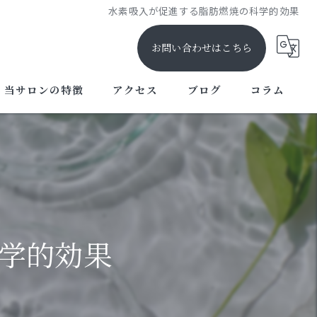
水素吸入が促進する脂肪燃焼の科学的効果
お問い合わせはこちら
当サロンの特徴
アクセス
ブログ
コラム
セルフサロン
駅近
美容
健康
学的効果
女性