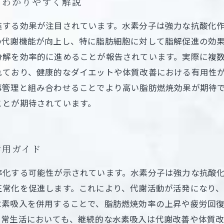
らわかりやすく解説
進する効果が注目されています。水素分子は強力な抗酸化
の代謝機能が向上し、特に脂肪細胞に対して脂解促進の効
分解を効率的に進めることが報告されています。実際に複
れており、健康的なダイエットや体質改善における有用性
事管理と組み合わせることでより高い脂肪燃焼効果が期待
ことが期待されています。
活用ガイド
率化する可能性が示されています。水素分子は強力な抗酸
正常化を促進します。これにより、代謝活動が活発になり
水素吸入を併用することで、脂肪燃焼効率の上昇や疲労回
日常生活においても、継続的な水素吸入は代謝改善や体質