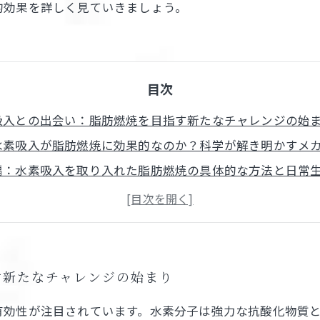
的効果を詳しく見ていきましょう。
目次
吸入との出会い：脂肪燃焼を目指す新たなチャレンジの始
水素吸入が脂肪燃焼に効果的なのか？科学が解き明かすメ
編：水素吸入を取り入れた脂肪燃焼の具体的な方法と日常
研究から見る水素吸入の脂肪燃焼効果と健康改善の実証デ
体験の紹介：水素吸入で脂肪燃焼を実感した人々の声と今
吸入の脂肪燃焼効果とは？基本からわかりやすく解説
燃焼を効率化するための水素吸入活用ガイド
す新たなチャレンジの始まり
有効性が注目されています。水素分子は強力な抗酸化物質