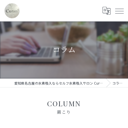
コラム
愛知県名古屋の水素吸入ならセルフ水素吸入サロン Curan*
コラム
COLUMN
肩こり